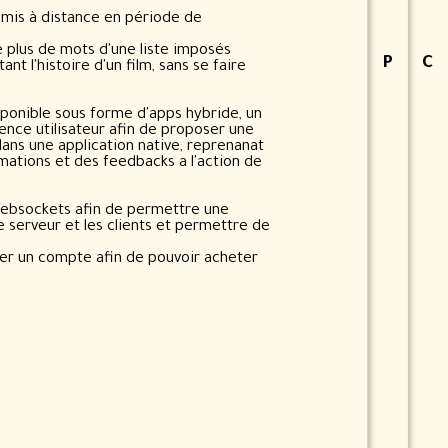
amis à distance en période de
e plus de mots d'une liste imposés
P
hoto
C
o
nt l'histoire d'un film, sans se faire
sponible sous forme d'apps hybride, un
ience utilisateur afin de proposer une
ans une application native, reprenanat
imations et des feedbacks a l'action de
Websockets afin de permettre une
 serveur et les clients et permettre de
réer un compte afin de pouvoir acheter
S