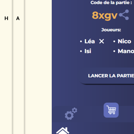
H
ome
A
Propos
SOLU